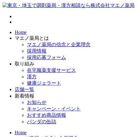
Home
マエノ薬局とは
マエノ薬局の信念と企業理念
採用情報
採用応募フォーム
取り組み
在宅服薬支援サービス
漢方
健康ジェラート
店舗一覧
新着情報
お知らせ
キャンペーン・イベント
おすすめ商品情報
パンダの缶詰
Home