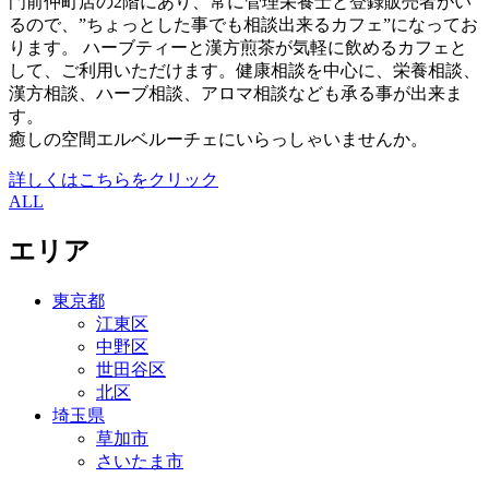
門前仲町店の2階にあり、常に管理栄養士と登録販売者がい
るので、”ちょっとした事でも相談出来るカフェ”になってお
ります。 ハーブティーと漢方煎茶が気軽に飲めるカフェと
して、ご利用いただけます。健康相談を中心に、栄養相談、
漢方相談、ハーブ相談、アロマ相談なども承る事が出来ま
す。
癒しの空間エルベルーチェにいらっしゃいませんか。
詳しくはこちらをクリック
ALL
エリア
東京都
江東区
中野区
世田谷区
北区
埼玉県
草加市
さいたま市