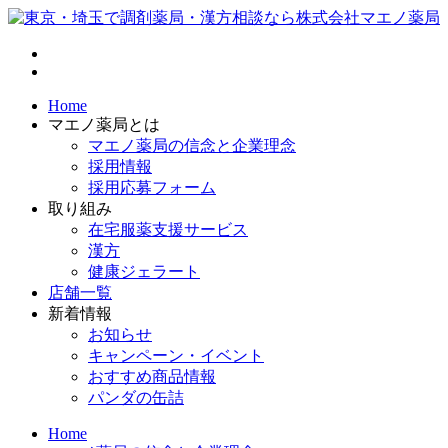
Home
マエノ薬局とは
マエノ薬局の信念と企業理念
採用情報
採用応募フォーム
取り組み
在宅服薬支援サービス
漢方
健康ジェラート
店舗一覧
新着情報
お知らせ
キャンペーン・イベント
おすすめ商品情報
パンダの缶詰
Home